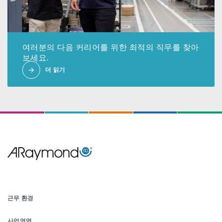
여러분의 다음 커리어를 위한 최적의 직무를 찾아
보세요.
더 읽기
Menu
Pied
근무 환경
de
사업영역