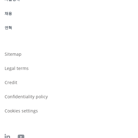
page
채용
연혁
Footer
submenu
Sitemap
Legal terms
Credit
Confidentiality policy
Cookies settings
LinkedIn
Youtube