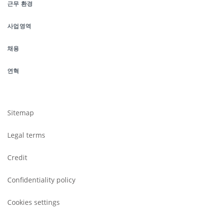
근무 환경
de
사업영역
page
채용
연혁
Footer
submenu
Sitemap
Legal terms
Credit
Confidentiality policy
Cookies settings