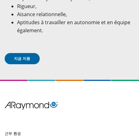
Rigueur,
Aisance relationnelle,
Aptitudes à travailler en autonomie et en équipe
également.
지금 지원
Menu
Pied
근무 환경