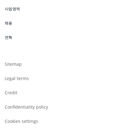
de
사업영역
page
채용
연혁
Footer
submenu
Sitemap
Legal terms
Credit
Confidentiality policy
Cookies settings