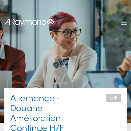
Skip
to
main
content
Alternance -
법무
Douane
Amélioration
Continue H/F