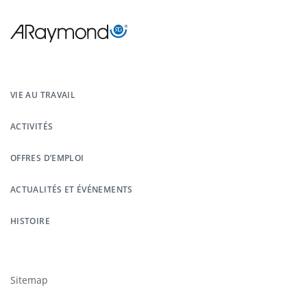
Menu
Pied
VIE AU TRAVAIL
de
ACTIVITÉS
page
OFFRES D’EMPLOI
ACTUALITÉS ET ÉVÉNEMENTS
HISTOIRE
Footer
submenu
Sitemap