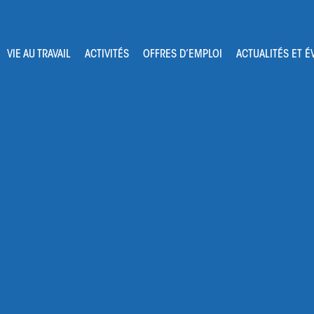
Navigation
VIE AU TRAVAIL
ACTIVITÉS
OFFRES D’EMPLOI
ACTUALITÉS ET 
principale