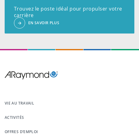
Trouvez le poste idéal pour propulser votre
carrière
EN SAVOIR PLUS
Menu
Pied
VIE AU TRAVAIL
de
ACTIVITÉS
page
OFFRES D’EMPLOI