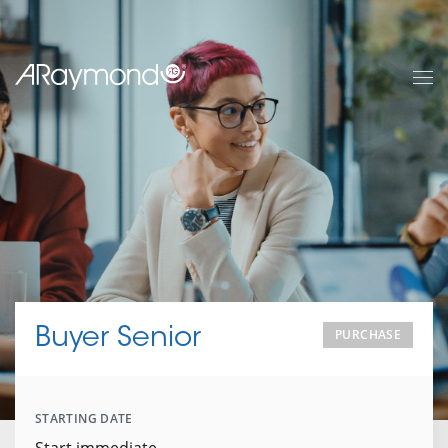
Skip
to
main
content
Buyer Senior
PURCHASE
STARTING DATE