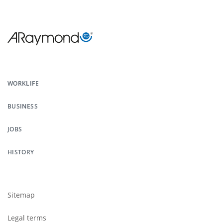
Menu
Pied
WORKLIFE
de
BUSINESS
page
JOBS
HISTORY
Footer
submenu
Sitemap
Legal terms