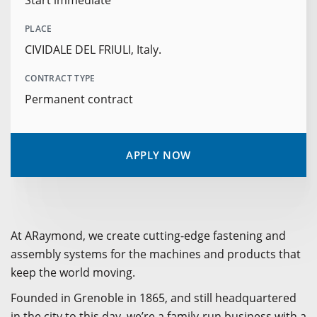
Start immediate
PLACE
CIVIDALE DEL FRIULI, Italy.
CONTRACT TYPE
Permanent contract
APPLY NOW
At ARaymond, we create cutting-edge fastening and
assembly systems for the machines and products that
keep the world moving.
Founded in Grenoble in 1865, and still headquartered
in the city to this day, we’re a family-run business with a