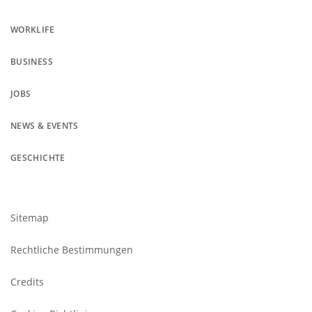
Pied
WORKLIFE
de
BUSINESS
page
JOBS
NEWS & EVENTS
GESCHICHTE
Footer
submenu
Sitemap
Rechtliche Bestimmungen
Credits